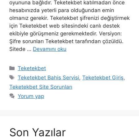
oyununa bağlıdır. Teketekbet katılmadan önce
hesabınızda yeterli para olduğundan emin
olmanız gerekir. Teketekbet şifrenizi değiştirmek
için Teketekbet web sitesindeki canlı destek
ekibiyle görüşmeniz gerekmektedir. Versiyon:
Şifre sorunları Teketekbet tarafından çözüldü.
Sitede …
Devamını oku
Kategoriler
Teketekbet
Etiketler
Teketekbet Bahis Servisi
,
Teketekbet Giriş
,
Teketekbet Site Sorunları
Yorum yap
Son Yazılar