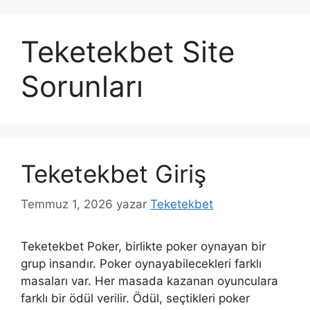
Teketekbet Site
Sorunları
Teketekbet Giriş
Temmuz 1, 2026
yazar
Teketekbet
Teketekbet Poker, birlikte poker oynayan bir
grup insandır. Poker oynayabilecekleri farklı
masaları var. Her masada kazanan oyunculara
farklı bir ödül verilir. Ödül, seçtikleri poker