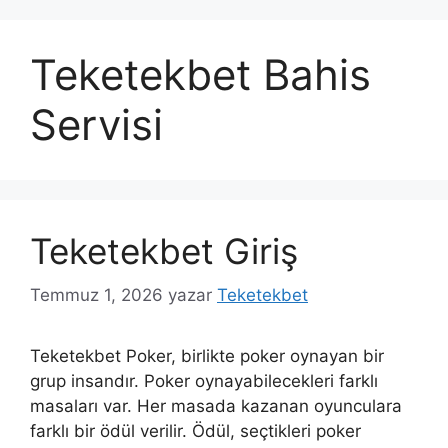
Teketekbet Bahis
Servisi
Teketekbet Giriş
Temmuz 1, 2026
yazar
Teketekbet
Teketekbet Poker, birlikte poker oynayan bir
grup insandır. Poker oynayabilecekleri farklı
masaları var. Her masada kazanan oyunculara
farklı bir ödül verilir. Ödül, seçtikleri poker